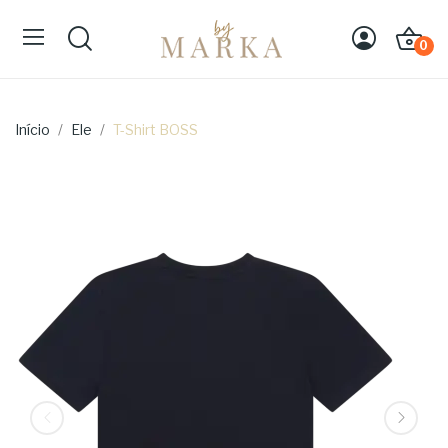
0
Início
Ele
T-Shirt BOSS