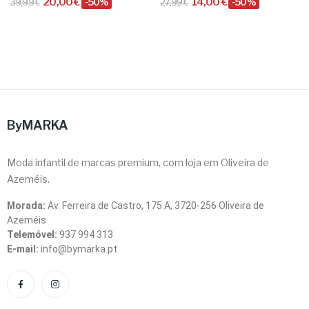
20,00 €
-50%
14,00 €
-50%
39,99 €
27,99 €
ByMARKA
Moda infantil de marcas premium, com loja em Oliveira de
Azeméis.
Morada:
Av. Ferreira de Castro, 175 A, 3720-256 Oliveira de
Azeméis
Telemóvel:
937 994 313
E-mail:
info@bymarka.pt