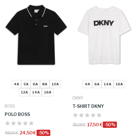
4A
5A
6A
8A
10A
4A
6A
14A
16A
12A
14A
16A
DKNY
T-SHIRT DKNY
BOSS
POLO BOSS
17,50 €
-50%
35,00 €
24,50 €
-50%
49,00 €