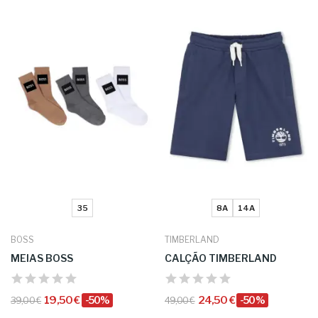
35
8A
14A
BOSS
TIMBERLAND
MEIAS BOSS
CALÇÃO TIMBERLAND
19,50 €
-50%
24,50 €
-50%
39,00 €
49,00 €