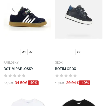
24
27
18
PABLOSKY
GEOX
BOTIM PABLOSKY
BOTIM GEOX
34,50 €
-40%
29,94 €
-40%
57,50 €
49,90 €