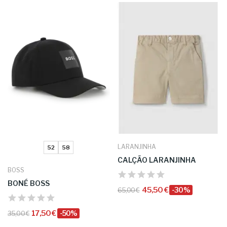
LARANJINHA
52
58
CALÇÃO LARANJINHA
BOSS
BONÉ BOSS
45,50 €
-30%
65,00 €
17,50 €
-50%
35,00 €