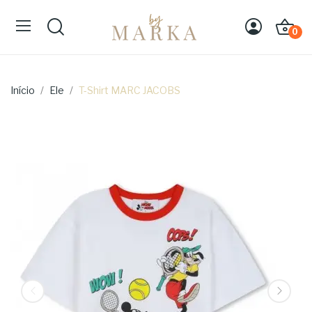
0
Início
Ele
T-Shirt MARC JACOBS