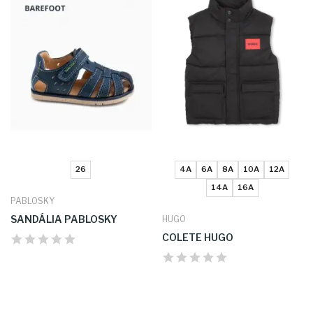
26
4A
6A
8A
10A
12A
14A
16A
PABLOSKY
SANDÁLIA PABLOSKY
HUGO
COLETE HUGO