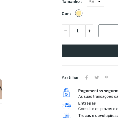
Tamanho :
Bege|Camel
Cor :
Partilhar
Pagamentos seguro
As suas transações sã
Entregas
Consulte os prazos e c
Trocas e devoluções