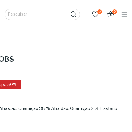
0
0
COBS
upe 50%
godao, Guarniçao 98 % Algodao, Guarniçao 2 % Elastano