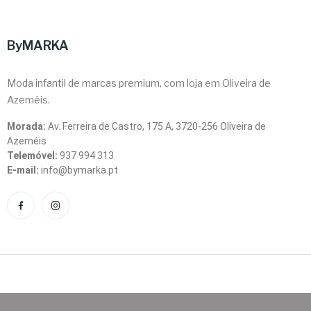
ByMARKA
Moda infantil de marcas premium, com loja em Oliveira de
Azeméis.
Morada:
Av. Ferreira de Castro, 175 A, 3720-256 Oliveira de
Azeméis
Telemóvel:
937 994 313
E-mail:
info@bymarka.pt
Copyright © byMARKA. Todos os direitos reservados.